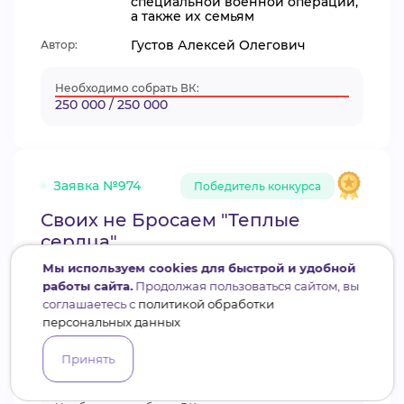
специальной военной операции,
а также их семьям
Густов Алексей Олегович
Автор:
Необходимо собрать ВК:
250 000 / 250 000
Заявка №974
Победитель конкурса
Своих не Бросаем "Теплые
сердца"
Мы используем cookies для быстрой и удобной
«МыВместе» – поддержка
работы сайта.
Продолжая пользоваться сайтом, вы
мобилизованных граждан и
соглашаетесь с
политикой обработки
добровольцев, участвующих в
Номинация:
специальной военной операции,
персональных данных
а также их семьям
Принять
Демидюк Марина Николаевна
Автор: