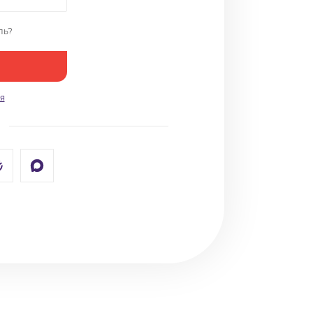
ль?
я