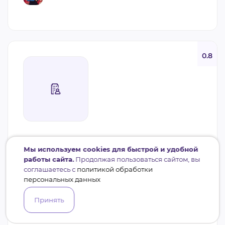
0.8
СОНКО
Мы используем cookies для быстрой и удобной
РЕГИОНАЛЬНАЯ ОБЩЕСТВЕННАЯ
работы сайта.
Продолжая пользоваться сайтом, вы
ОРГАНИЗАЦИЯ ПО ЗАЩИТЕ ПРАВ
соглашаетесь с
политикой обработки
ПОТРЕБИТЕЛЕЙ В ХАНТЫ-
персональных данных
МАНСИЙСКОМ АВТОНОМНОМ ОКРУГЕ-
ЮГРЕ АЛЬТЕРНАТИВА
Принять
Наука и образование, Социальная защита, Правовое
просвещение