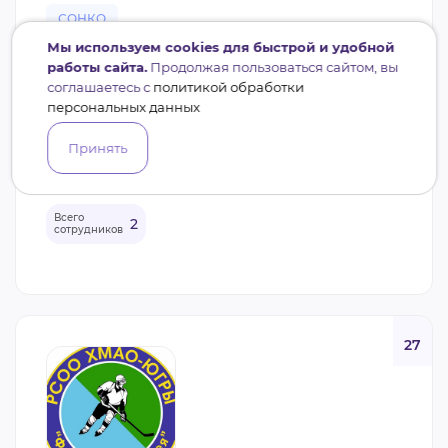
СОНКО
Мы используем cookies для быстрой и удобной
АССОЦИАЦИЯ ЮГОРСКИЙ ЦЕНТР
работы сайта.
Продолжая пользоваться сайтом, вы
ГУМАНИТАРНЫХ ИССЛЕДОВАНИЙ АИСТ
соглашаетесь с
политикой обработки
Гражданское общество, Экология и защита
животных, Историческая память
персональных данных
Сургут
ХМАО-Югра
Принять
4 проекта (8,85 млн. руб.)
Всего
2
сотрудников
27