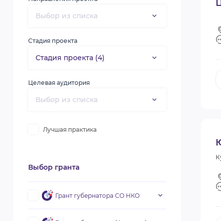
Ц
Стадия проекта
Целевая аудитория
Лучшая практика
К
Выбор гранта
Грант губернатора СО НКО
Первый конкурс 2019
Второй конкурс 2019