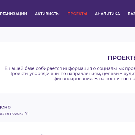
РГАНИЗАЦИИ
АКТИВИСТЫ
ПРОЕКТЫ
АНАЛИТИКА
БА
ПУЛЬС
КОНКУРСЫ
ПРОЕКТ
ОРГАНИЗАЦИИ
В нашей базе собирается информация о социальных про
Проекты упорядочены по направлениям, целевым ауди
финансирования. База постоянно по
АКТИВИСТЫ
ПРОЕКТЫ
дено
АНАЛИТИКА
ьтаты поиска:
71
БАЗА ЗНАНИЙ