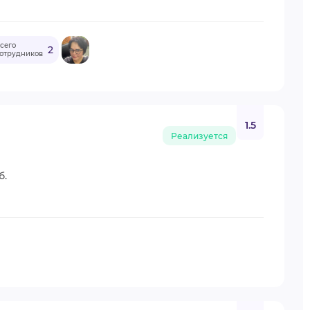
сего
2
отрудников
1.5
Реализуется
б.