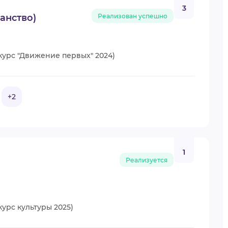
3
анство)
Реализован успешно
курс "Движение первых" 2024)
+2
1
Реализуется
урс культуры 2025)