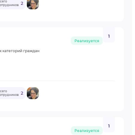
сего
2
отрудников
1
Реализуется
х категорий граждан
сего
2
отрудников
1
Реализуется