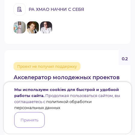
РА ХМАО НАЧНИ С СЕБЯ
0.2
Проект не получил поддержку
Акселератор молодежных проектов
"Молодые лидеры"
Мы используем cookies для быстрой и удобной
работы сайта.
Продолжая пользоваться сайтом, вы
ХМАО-Югра
2 062 150 руб.
соглашаетесь с
политикой обработки
Грант губернатора СО НКО (Второй конкурс 2024)
персональных данных
Принять
АНО ДПО АДА