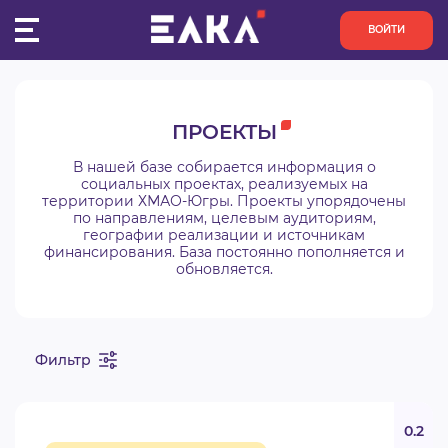
ВОЙТИ
ПУЛЬС
ПРОЕКТЫ
КОНКУРСЫ
В нашей базе собирается информация о
социальных проектах, реализуемых на
территории ХМАО-Югры. Проекты упорядочены
ОРГАНИЗАЦИИ
по направлениям, целевым аудиториям,
географии реализации и источникам
финансирования. База постоянно пополняется и
АКТИВИСТЫ
обновляется.
ПРОЕКТЫ
Фильтр
АНАЛИТИКА
БАЗА ЗНАНИЙ
0.2