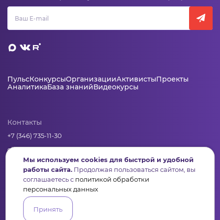
Пульс
Конкурсы
Организации
Активисты
Проекты
Аналитика
База знаний
Видеокурсы
Контакты
+7 (346) 735-11-30
elkanko@ugranko.ru
Мы используем cookies для быстрой и удобной
работы сайта.
Продолжая пользоваться сайтом, вы
Адрес
соглашаетесь с
политикой обработки
персональных данных
628011, Россия, Ханты-Мансийский автономный округ – Югра,
г. Ханты-Мансийск, ул. Светлая 36
Принять