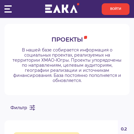
ВОЙТИ
ПУЛЬС
ПРОЕКТЫ
КОНКУРСЫ
В нашей базе собирается информация о
социальных проектах, реализуемых на
территории ХМАО-Югры. Проекты упорядочены
ОРГАНИЗАЦИИ
по направлениям, целевым аудиториям,
географии реализации и источникам
финансирования. База постоянно пополняется и
АКТИВИСТЫ
обновляется.
ПРОЕКТЫ
Фильтр
АНАЛИТИКА
БАЗА ЗНАНИЙ
0.2