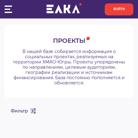
Второй конкурс 2025
Второй конкурс 2023
Мегион
Первый конкурс 2026
Первый конкурс 2024
ВОЙТИ
Урай
Второй конкурс 2026
Второй конкурс 2024
Сургут
Первый конкурс 2025
ПУЛЬС
Нефтеюганск
Второй конкурс 2025
ПРОЕКТЫ
Первый конкурс 2026
КОНКУРСЫ
В нашей базе собирается информация о
Второй конкурс 2026
социальных проектах, реализуемых на
территории ХМАО-Югры. Проекты упорядочены
ОРГАНИЗАЦИИ
по направлениям, целевым аудиториям,
географии реализации и источникам
финансирования. База постоянно пополняется и
АКТИВИСТЫ
обновляется.
ПРОЕКТЫ
Фильтр
АНАЛИТИКА
БАЗА ЗНАНИЙ