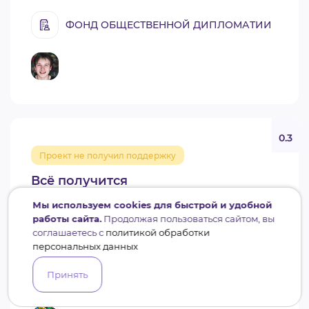
ФОНД ОБЩЕСТВЕННОЙ ДИПЛОМАТИИ
0.3
Проект не получил поддержку
Всё получится
Социальное обслуживание, социальная поддержка и
Мы используем cookies для быстрой и удобной
защита отдельных категорий граждан
работы сайта.
Продолжая пользоваться сайтом, вы
Сургут
2 797 072 руб.
соглашаетесь с
политикой обработки
Фонд президентских грантов (Специальный
персональных данных
конкурс 2022)
Принять