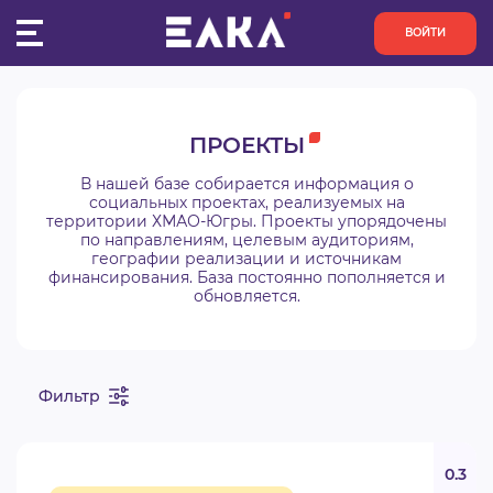
ВОЙТИ
ПУЛЬС
ПРОЕКТЫ
КОНКУРСЫ
В нашей базе собирается информация о
социальных проектах, реализуемых на
территории ХМАО-Югры. Проекты упорядочены
ОРГАНИЗАЦИИ
по направлениям, целевым аудиториям,
географии реализации и источникам
финансирования. База постоянно пополняется и
АКТИВИСТЫ
обновляется.
ПРОЕКТЫ
Фильтр
АНАЛИТИКА
БАЗА ЗНАНИЙ
0.3