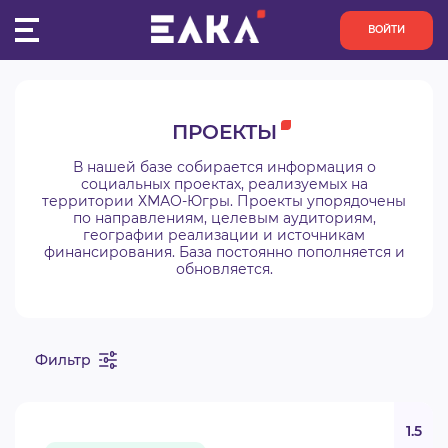
ВОЙТИ
ПУЛЬС
ПРОЕКТЫ
КОНКУРСЫ
В нашей базе собирается информация о
социальных проектах, реализуемых на
территории ХМАО-Югры. Проекты упорядочены
ОРГАНИЗАЦИИ
по направлениям, целевым аудиториям,
географии реализации и источникам
финансирования. База постоянно пополняется и
АКТИВИСТЫ
обновляется.
ПРОЕКТЫ
Фильтр
АНАЛИТИКА
БАЗА ЗНАНИЙ
1.5