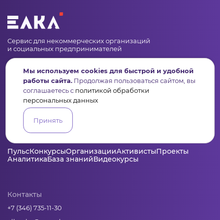
Сервис для некоммерческих организаций
и социальных предпринимателей
Подпишись на рассылку дайджест, новости, мероприятия
Мы используем cookies для быстрой и удобной
работы сайта.
Продолжая пользоваться сайтом, вы
соглашаетесь с
политикой обработки
персональных данных
Принять
Пульс
Конкурсы
Организации
Активисты
Проекты
Аналитика
База знаний
Видеокурсы
Контакты
+7 (346) 735-11-30