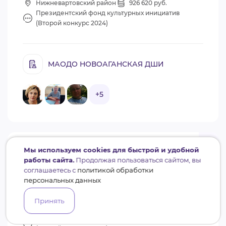
Нижневартовский район
926 620 руб.
Президентский фонд культурных инициатив
(Второй конкурс 2024)
МАОДО НОВОАГАНСКАЯ ДШИ
+5
0.3
Мы используем cookies для быстрой и удобной
Проект не получил поддержку
работы сайта.
Продолжая пользоваться сайтом, вы
соглашаетесь с
политикой обработки
Музыка и вечность
персональных данных
Креативные индустрии
Принять
ХМАО-Югра
2 280 000 руб.
Президентский фонд культурных инициатив