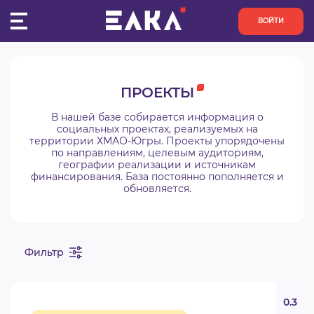
ВОЙТИ
ПУЛЬС
ПРОЕКТЫ
КОНКУРСЫ
В нашей базе собирается информация о
социальных проектах, реализуемых на
территории ХМАО-Югры. Проекты упорядочены
ОРГАНИЗАЦИИ
по направлениям, целевым аудиториям,
географии реализации и источникам
финансирования. База постоянно пополняется и
АКТИВИСТЫ
обновляется.
ПРОЕКТЫ
Фильтр
АНАЛИТИКА
БАЗА ЗНАНИЙ
0.3