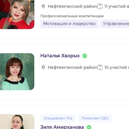
Нефтеюганский район
11 участий 
ВИДЕОКУРСЫ
Профессиональные компетенции
Мотивация и лидерство
Управление
ВОЙТИ
Наталья Хворых
Нефтеюганский район
10 участий
Специалист РЦ
Помогает СВО
Зиля Амирханова