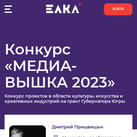
ВОЙТИ
Главная
Конкурсы
МЕДИА-ВЫШКА 2023
Заявка №14
ПУЛЬС
Конкурс
КОНКУРСЫ
Победитель
«МЕДИА-
Реклама
Номинация
ОРГАНИЗАЦИИ
ВЫШКА 2023»
Название
Буктрейлер - реклама к
проекта
АКТИВИСТЫ
книге
Рассказать друзьям:
Конкурс проектов в области культуры, искусства и
ПРОЕКТЫ
креативных индустрий на грант Губернатора Югры
АНАЛИТИКА
Дмитрий Пришвицын
БАЗА ЗНАНИЙ