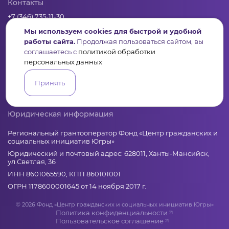
Контакты
+7 (346) 735-11-30
elkanko@ugranko.ru
Мы используем cookies для быстрой и удобной
работы сайта.
Продолжая пользоваться сайтом, вы
соглашаетесь с
политикой обработки
Адрес
персональных данных
628011, Россия, Ханты-Мансийский автономный округ – Югра,
г. Ханты-Мансийск, ул. Светлая 36
Принять
Юридическая информация
Региональный грантооператор Фонд «Центр гражданских и
социальных инициатив Югры»
Юридический и почтовый адрес: 628011, Ханты-Мансийск,
ул.Светлая, 36
ИНН 8601065590, КПП 860101001
ОГРН 1178600001645 от 14 ноября 2017 г.
© 2026 Фонд «Центр гражданских и социальных инициатив Югры»
Политика конфиденциальности
Пользовательское соглашение