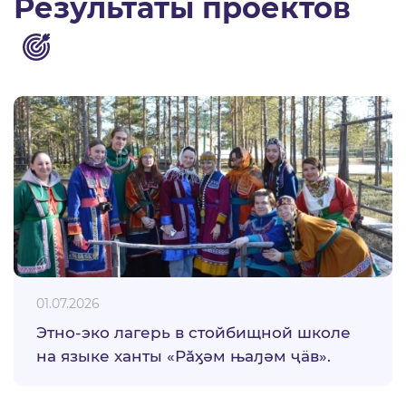
Результаты проектов
01.07.2026
Этно-эко лагерь в стойбищной школе
на языке ханты «Рӑӽәм њаԓәм ҷӓв».