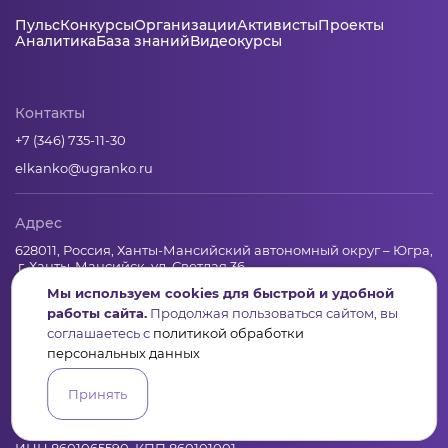
Пульс
Конкурсы
Организации
Активисты
Проекты
Аналитика
База знаний
Видеокурсы
Контакты
+7 (346) 735-11-30
elkanko@ugranko.ru
Адрес
628011, Россия, Ханты-Мансийский автономный округ – Югра,
г. Ханты-Мансийск, ул. Светлая 36
Мы используем cookies для быстрой и удобной
работы сайта.
Продолжая пользоваться сайтом, вы
Юридическая информация
соглашаетесь с
политикой обработки
персональных данных
Региональный грантооператор Фонд «Центр гражданских и
социальных инициатив Югры»
Принять
Юридический и почтовый адрес: 628011, Ханты-Мансийск,
ул.Светлая, 36