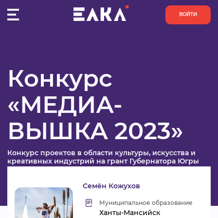
ВОЙТИ
Главная
Конкурсы
МЕДИА-ВЫШКА 2023
Заявка №61
ПУЛЬС
Победитель первого этапа
Конкурс
КОНКУРСЫ
Реклама
Номинация
«МЕДИА-
ОРГАНИЗАЦИИ
ESKURI PRODUCTION
Название проекта
ВЫШКА 2023»
АКТИВИСТЫ
Рассказать друзьям:
Конкурс проектов в области культуры, искусства и
ПРОЕКТЫ
креативных индустрий на грант Губернатора Югры
АНАЛИТИКА
Семён Кожухов
Муниципальное образование
БАЗА ЗНАНИЙ
Ханты-Мансийск