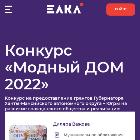
ВОЙТИ
Главная
Конкурсы
Модный ДОМ 2022
Заявка №44
ПУЛЬС
Одобрена
Конкурс
КОНКУРСЫ
Интерьерный декор
Номинация
«Модный ДОМ
ОРГАНИЗАЦИИ
Название
Студия креативного дизайна
проекта
«Волшебный мир творчества и
2022»
декора»
АКТИВИСТЫ
Рассказать друзьям:
Конкурс на предоставление грантов Губернатора
ПРОЕКТЫ
Ханты-Мансийского автономного округа – Югры на
развитие гражданского общества и реализацию
проектов в области культуры, искусства и креативных
АНАЛИТИКА
индустрий в 2022 году в номинации проектов в сфере
Диляра Важова
дизайна и моды
БАЗА ЗНАНИЙ
Муниципальное образование