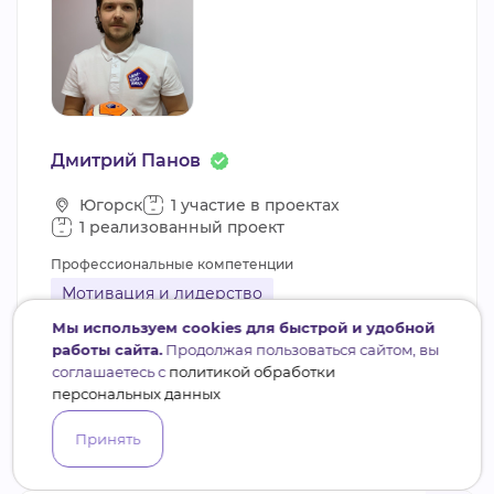
Дмитрий Панов
Югорск
1 участие в проектах
1 реализованный проект
Профессиональные компетенции
Мотивация и лидерство
Мы используем cookies для быстрой и удобной
Управление персоналом
Фандрайзинг
работы сайта.
Продолжая пользоваться сайтом, вы
Стратегический менеджмент
соглашаетесь с
политикой обработки
персональных данных
Управление проектами
Принять