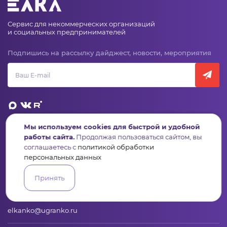
Сервис для некоммерческих организаций
и социальных предпринимателей
Подпишись на рассылку дайджест, новости, мероприятия
Мы используем cookies для быстрой и удобной
работы сайта.
Продолжая пользоваться сайтом, вы
Пульс
Конкурсы
Организации
Активисты
Проекты
Аналитика
База знаний
Видеокурсы
соглашаетесь с
политикой обработки
персональных данных
Принять
Контакты
+7 (346) 735-11-30
elkanko@ugranko.ru