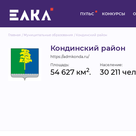
ПУЛЬС
КОНКУРСЫ
О
Главная
Муниципальные образования
Кондинский район
Кондинский район
https://admkonda.ru/
Площадь:
Население:
2
54 627 км
.
30 211 чел