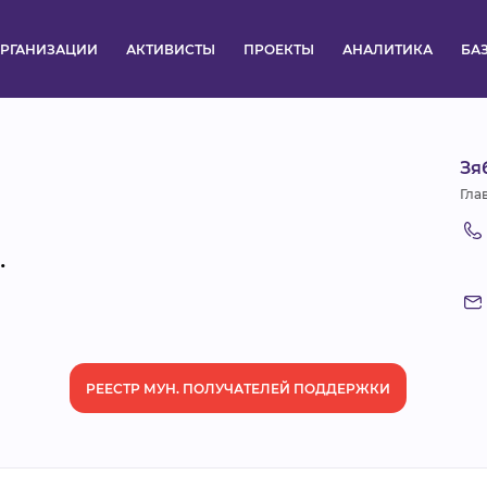
РГАНИЗАЦИИ
АКТИВИСТЫ
ПРОЕКТЫ
АНАЛИТИКА
БА
ПУЛЬС
Зя
КОНКУРСЫ
Гла
ОРГАНИЗАЦИИ
.
АКТИВИСТЫ
ПРОЕКТЫ
РЕЕСТР МУН. ПОЛУЧАТЕЛЕЙ ПОДДЕРЖКИ
АНАЛИТИКА
БАЗА ЗНАНИЙ