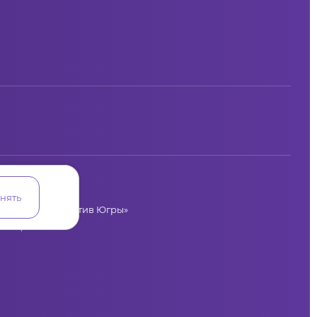
нять
циальных инициатив Югры»
лая, 36