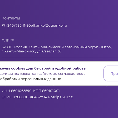
Контакты
+7 (346) 735-11-30
elkanko@ugranko.ru
Адрес
628011, Россия, Ханты-Мансийский автономный округ – Югра,
г. Ханты-Мансийск, ул. Светлая 36
Юридическая информация
зуем cookies для быстрой и удобной работы
олжая пользоваться сайтом, вы соглашаетесь с
При
Региональный грантооператор Фонд «Центр гражданских и со
 обработки персональных данных
Юридический и почтовый адрес: 628011, Ханты-Мансийск, ул.Свет
ИНН 8601065590, КПП 860101001
ОГРН 1178600001645 от 14 ноября 2017 г.