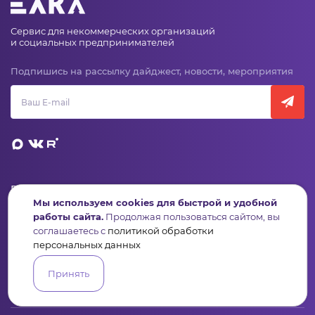
Сервис для некоммерческих организаций
и социальных предпринимателей
Подпишись на рассылку дайджест, новости, мероприятия
Пульс
Конкурсы
Организации
Активисты
Проекты
Аналитика
База знаний
Видеокурсы
Мы используем cookies для быстрой и удобной
работы сайта.
Продолжая пользоваться сайтом, вы
соглашаетесь с
политикой обработки
персональных данных
Контакты
+7 (346) 735-11-30
Принять
elkanko@ugranko.ru