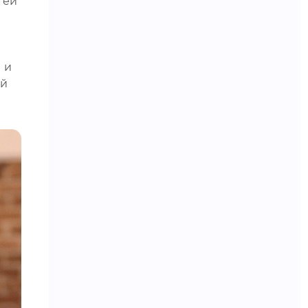
 ей
 и
ой