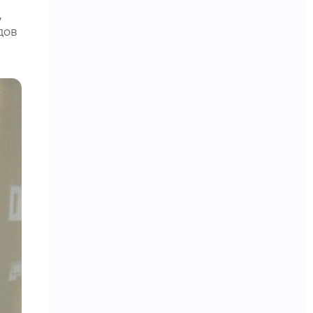
,
дов