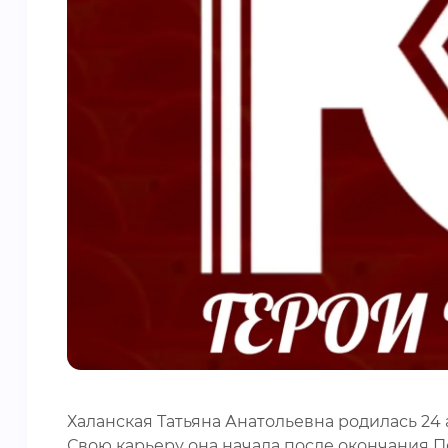
Халанская Татьяна Анатольевна родилась 24 
Свою карьеру она начала после окончания 