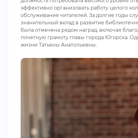
должность потребовала высокого уровня отв
эффективно организовать работу целого ко
обслуживания читателей. За долгие годы сл
значительный вклад в развитие библиотечно
была отмечена рядом наград, включая благ
почетную грамоту главы города Югорска. Од
жизни Татьяны Анатольевны.