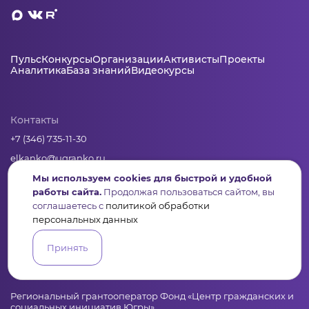
Пульс
Конкурсы
Организации
Активисты
Проекты
Аналитика
База знаний
Видеокурсы
Контакты
+7 (346) 735-11-30
elkanko@ugranko.ru
Мы используем cookies для быстрой и удобной
работы сайта.
Продолжая пользоваться сайтом, вы
Адрес
соглашаетесь с
политикой обработки
628011, Россия, Ханты-Мансийский автономный округ – Югра,
персональных данных
г. Ханты-Мансийск, ул. Светлая 36
Принять
Юридическая информация
Региональный грантооператор Фонд «Центр гражданских и
социальных инициатив Югры»