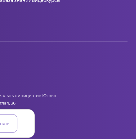
а
База знаний
Видеокурсы
циальных инициатив Югры»
лая, 36
нять