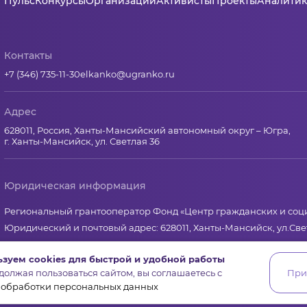
Пульс
Конкурсы
Организации
Активисты
Проекты
Аналитик
Контакты
+7 (346) 735-11-30
elkanko@ugranko.ru
Адрес
628011, Россия, Ханты-Мансийский автономный округ – Югра,
г. Ханты-Мансийск, ул. Светлая 36
Юридическая информация
Региональный грантооператор Фонд «Центр гражданских и со
Юридический и почтовый адрес: 628011, Ханты-Мансийск, ул.Свет
ИНН 8601065590, КПП 860101001
зуем cookies для быстрой и удобной работы
ОГРН 1178600001645 от 14 ноября 2017 г.
олжая пользоваться сайтом, вы соглашаетесь с
При
 обработки персональных данных