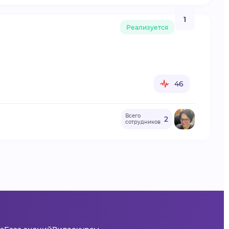
1
Реализуется
46
Всего
2
сотрудников