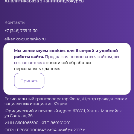
Аналитика
База знаний
Видеокурсы
Контакты
+7 (346) 735-11-30
elkanko@ugranko.ru
Мы используем cookies для быстрой и удобной
Адрес
работы сайта.
Продолжая пользоваться сайтом, вы
соглашаетесь с
политикой обработки
628011, Россия, Ханты-Мансийский автономный округ – Югра,
г. Ханты-Мансийск, ул. Светлая 36
персональных данных
Принять
Юридическая информация
Региональный грантооператор Фонд «Центр гражданских и
социальных инициатив Югры»
Юридический и почтовый адрес: 628011, Ханты-Мансийск,
ул.Светлая, 36
ИНН 8601065590, КПП 860101001
ОГРН 1178600001645 от 14 ноября 2017 г.