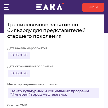
ВОЙТИ
Главная
Пульс
Тренировочное занятие по бильярду для представителей старшего 
поколения
Тренировочное занятие по
ПУЛЬС
бильярду для представителей
старшего поколения
КОНКУРСЫ
Дата начала мероприятия
ОРГАНИЗАЦИИ
18.05.2026
АКТИВИСТЫ
Дата окончания мероприятия
18.05.2026
ПРОЕКТЫ
Место проведения мероприятия
АНАЛИТИКА
Центр культурных и социальных программ
"Империя", город Нефтеюганск
БАЗА ЗНАНИЙ
Ссылки СМИ