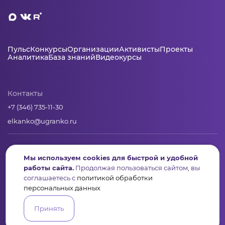
Пульс
Конкурсы
Организации
Активисты
Проекты
Аналитика
База знаний
Видеокурсы
Контакты
+7 (346) 735-11-30
elkanko@ugranko.ru
Адрес
Мы используем cookies для быстрой и удобной
628011, Россия, Ханты-Мансийский автономный округ – Югра,
работы сайта.
Продолжая пользоваться сайтом, вы
г. Ханты-Мансийск, ул. Светлая 36
соглашаетесь с
политикой обработки
персональных данных
Юридическая информация
Принять
Региональный грантооператор Фонд «Центр гражданских и