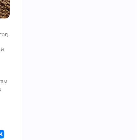
год
ый
там
е