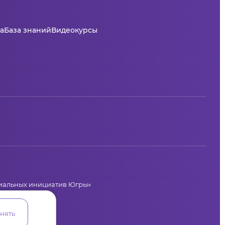
а
База знаний
Видеокурсы
циальных инициатив Югры»
лая, 36
нять