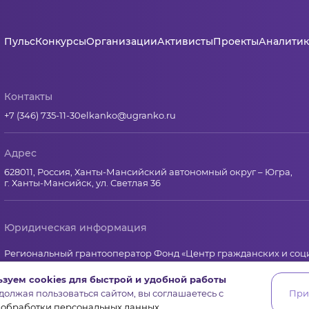
Пульс
Конкурсы
Организации
Активисты
Проекты
Аналитик
Контакты
+7 (346) 735-11-30
elkanko@ugranko.ru
Адрес
628011, Россия, Ханты-Мансийский автономный округ – Югра,
г. Ханты-Мансийск, ул. Светлая 36
Юридическая информация
Региональный грантооператор Фонд «Центр гражданских и со
Юридический и почтовый адрес: 628011, Ханты-Мансийск, ул.Свет
зуем cookies для быстрой и удобной работы
ИНН 8601065590, КПП 860101001
олжая пользоваться сайтом, вы соглашаетесь с
При
ОГРН 1178600001645 от 14 ноября 2017 г.
 обработки персональных данных