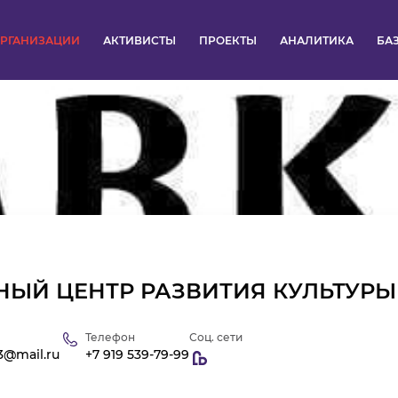
РГАНИЗАЦИИ
АКТИВИСТЫ
ПРОЕКТЫ
АНАЛИТИКА
БА
ПУЛЬС
КОНКУРСЫ
ОРГАНИЗАЦИИ
АКТИВИСТЫ
ПРОЕКТЫ
ЫЙ ЦЕНТР РАЗВИТИЯ КУЛЬТУРЫ
АНАЛИТИКА
Телефон
Соц. сети
3@mail.ru
+7 919 539-79-99
БАЗА ЗНАНИЙ