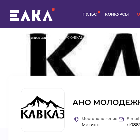
ПУЛЬС
КОНКУРСЫ
О
Главная
Организации
АНО МЦРК КАВКАЗ
АНО МОЛОДЕЖН
Местоположение
E-mail
Мегион
rt088