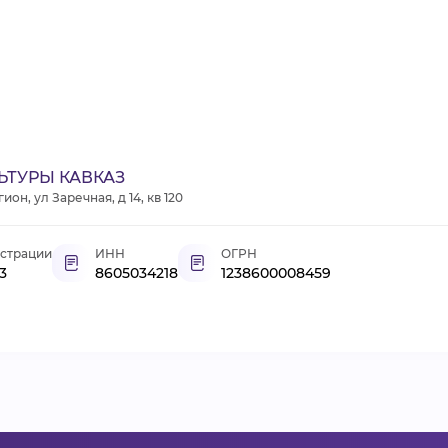
ЬТУРЫ КАВКАЗ
н, ул Заречная, д 14, кв 120
истрации
ИНН
ОГРН
3
8605034218
1238600008459