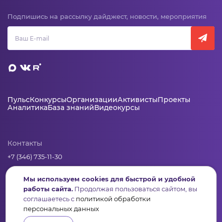
Подпишись на рассылку дайджест, новости, мероприятия
Пульс
Конкурсы
Организации
Активисты
Проекты
Аналитика
База знаний
Видеокурсы
Контакты
+7 (346) 735-11-30
elkanko@ugranko.ru
Мы используем cookies для быстрой и удобной
работы сайта.
Продолжая пользоваться сайтом, вы
Адрес
соглашаетесь с
политикой обработки
персональных данных
628011, Россия, Ханты-Мансийский автономный округ – Югра,
г. Ханты-Мансийск, ул. Светлая 36