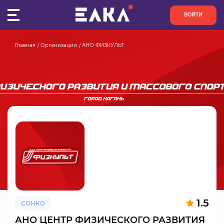
ВОЙТИ
Главная
Организации
АНО ФИЗКУЛЬТ
ПУЛЬС
КОНКУРСЫ
ОРГАНИЗАЦИИ
АКТИВИСТЫ
ПРОЕКТЫ
АНАЛИТИКА
1.5
СОНКО
БАЗА ЗНАНИЙ
АНО ЦЕНТР ФИЗИЧЕСКОГО РАЗВИТИЯ