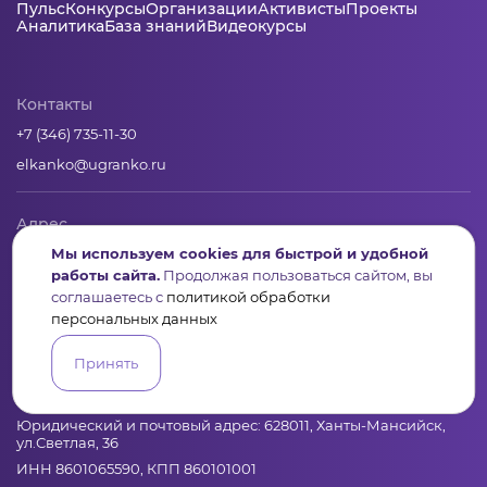
Пульс
Конкурсы
Организации
Активисты
Проекты
Аналитика
База знаний
Видеокурсы
Контакты
+7 (346) 735-11-30
elkanko@ugranko.ru
Адрес
Мы используем cookies для быстрой и удобной
628011, Россия, Ханты-Мансийский автономный округ – Югра,
г. Ханты-Мансийск, ул. Светлая 36
работы сайта.
Продолжая пользоваться сайтом, вы
соглашаетесь с
политикой обработки
персональных данных
Юридическая информация
Принять
Региональный грантооператор Фонд «Центр гражданских и
социальных инициатив Югры»
Юридический и почтовый адрес: 628011, Ханты-Мансийск,
ул.Светлая, 36
ИНН 8601065590, КПП 860101001