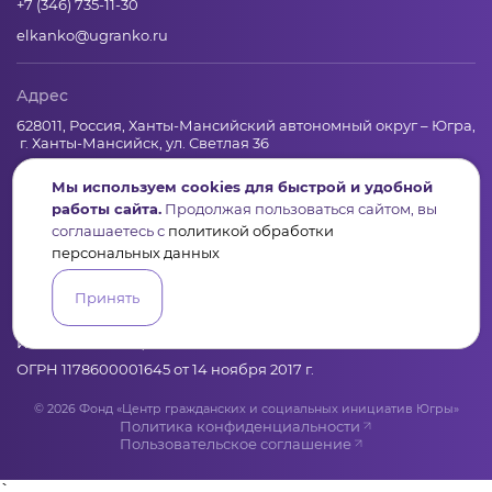
+7 (346) 735-11-30
elkanko@ugranko.ru
Адрес
628011, Россия, Ханты-Мансийский автономный округ – Югра,
г. Ханты-Мансийск, ул. Светлая 36
Мы используем cookies для быстрой и удобной
работы сайта.
Продолжая пользоваться сайтом, вы
Юридическая информация
соглашаетесь с
политикой обработки
персональных данных
Региональный грантооператор Фонд «Центр гражданских и
социальных инициатив Югры»
Принять
Юридический и почтовый адрес: 628011, Ханты-Мансийск,
ул.Светлая, 36
ИНН 8601065590, КПП 860101001
ОГРН 1178600001645 от 14 ноября 2017 г.
© 2026 Фонд «Центр гражданских и социальных инициатив Югры»
Политика конфиденциальности
Пользовательское соглашение
`