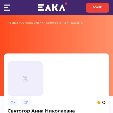
ВОЙТИ
Главная
Организации
ИП Святогор Анна Николаевна
ПУЛЬС
КОНКУРСЫ
ОРГАНИЗАЦИИ
АКТИВИСТЫ
ПРОЕКТЫ
АНАЛИТИКА
0
ФК
СП
БАЗА ЗНАНИЙ
Святогор Анна Николаевна