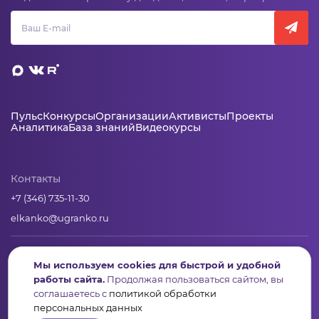
Пульс
Конкурсы
Организации
Активисты
Проекты
Аналитика
База знаний
Видеокурсы
Контакты
+7 (346) 735-11-30
elkanko@ugranko.ru
Адрес
Мы используем cookies для быстрой и удобной
628011, Россия, Ханты-Мансийский автономный округ – Югра,
работы сайта.
Продолжая пользоваться сайтом, вы
г. Ханты-Мансийск, ул. Светлая 36
соглашаетесь с
политикой обработки
персональных данных