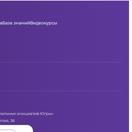
а
База знаний
Видеокурсы
циальных инициатив Югры»
лая, 36