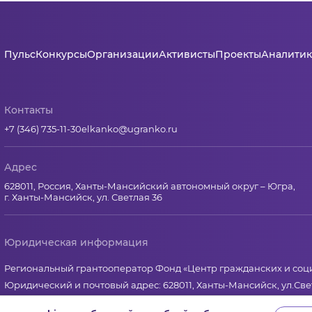
Пульс
Конкурсы
Организации
Активисты
Проекты
Аналитик
Контакты
+7 (346) 735-11-30
elkanko@ugranko.ru
Адрес
628011, Россия, Ханты-Мансийский автономный округ – Югра,
г. Ханты-Мансийск, ул. Светлая 36
Юридическая информация
Региональный грантооператор Фонд «Центр гражданских и со
Юридический и почтовый адрес: 628011, Ханты-Мансийск, ул.Свет
ИНН 8601065590, КПП 860101001