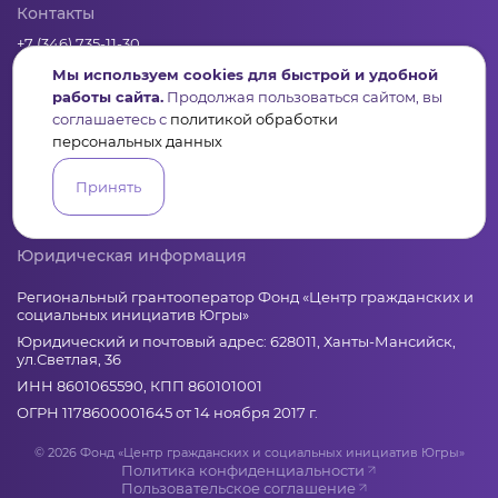
Контакты
+7 (346) 735-11-30
Мы используем cookies для быстрой и удобной
elkanko@ugranko.ru
работы сайта.
Продолжая пользоваться сайтом, вы
соглашаетесь с
политикой обработки
Адрес
персональных данных
628011, Россия, Ханты-Мансийский автономный округ – Югра,
г. Ханты-Мансийск, ул. Светлая 36
Принять
Юридическая информация
Региональный грантооператор Фонд «Центр гражданских и
социальных инициатив Югры»
Юридический и почтовый адрес: 628011, Ханты-Мансийск,
ул.Светлая, 36
ИНН 8601065590, КПП 860101001
ОГРН 1178600001645 от 14 ноября 2017 г.
© 2026 Фонд «Центр гражданских и социальных инициатив Югры»
Политика конфиденциальности
Пользовательское соглашение