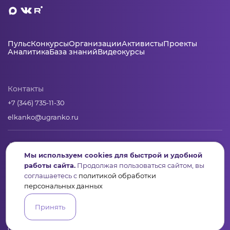
Пульс
Конкурсы
Организации
Активисты
Проекты
Аналитика
База знаний
Видеокурсы
Контакты
+7 (346) 735-11-30
elkanko@ugranko.ru
Адрес
Мы используем cookies для быстрой и удобной
628011, Россия, Ханты-Мансийский автономный округ – Югра,
работы сайта.
Продолжая пользоваться сайтом, вы
г. Ханты-Мансийск, ул. Светлая 36
соглашаетесь с
политикой обработки
персональных данных
Юридическая информация
Принять
Региональный грантооператор Фонд «Центр гражданских и
социальных инициатив Югры»