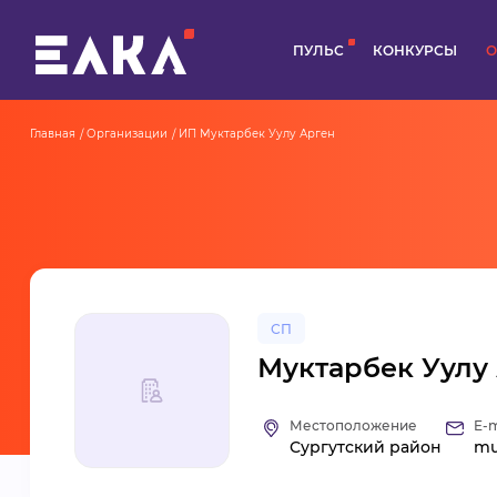
ПУЛЬС
КОНКУРСЫ
О
Главная
Организации
ИП Муктарбек Уулу Арген
СП
Муктарбек Уулу
Местоположение
E-m
Сургутский район
mu