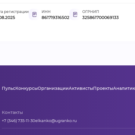
та регистрации
ИНН
ОГРНИП
.08.2025
861719316502
325861700069133
Пульс
Конкурсы
Организации
Активисты
Проекты
Аналитик
Контакты
+7 (346) 735-11-30
elkanko@ugranko.ru