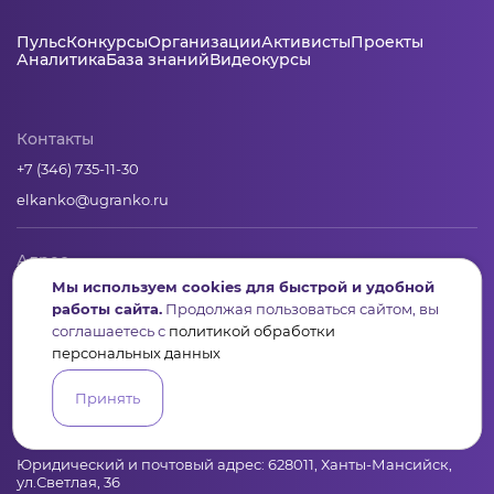
Пульс
Конкурсы
Организации
Активисты
Проекты
Аналитика
База знаний
Видеокурсы
Контакты
+7 (346) 735-11-30
elkanko@ugranko.ru
Адрес
Мы используем cookies для быстрой и удобной
628011, Россия, Ханты-Мансийский автономный округ – Югра,
г. Ханты-Мансийск, ул. Светлая 36
работы сайта.
Продолжая пользоваться сайтом, вы
соглашаетесь с
политикой обработки
персональных данных
Юридическая информация
Принять
Региональный грантооператор Фонд «Центр гражданских и
социальных инициатив Югры»
Юридический и почтовый адрес: 628011, Ханты-Мансийск,
ул.Светлая, 36