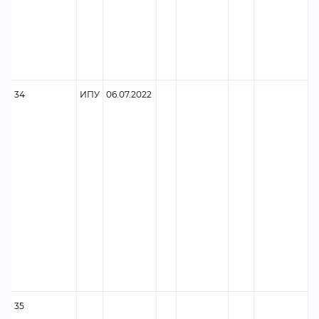
34
ИПУ
06.07.2022
35
Ф