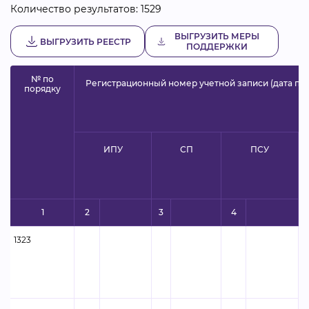
Количество результатов:
1529
ВЫГРУЗИТЬ МЕРЫ
ВЫГРУЗИТЬ РЕЕСТР
ПОДДЕРЖКИ
№ по
Регистрационный номер учетной записи (дата при
порядку
ИПУ
СП
ПСУ
1
2
3
4
1323
Ф