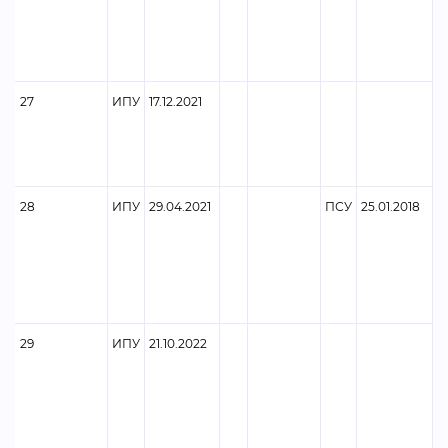
27
ИПУ
17.12.2021
28
ИПУ
29.04.2021
ПСУ
25.01.2018
29
ИПУ
21.10.2022
Ф