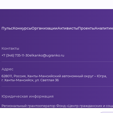
Пульс
Конкурсы
Организации
Активисты
Проекты
Аналитик
Контакты
+7 (346) 735-11-30
elkanko@ugranko.ru
Адрес
628011, Россия, Ханты-Мансийский автономный округ – Югра,
г. Ханты-Мансийск, ул. Светлая 36
Юридическая информация
Региональный грантооператор Фонд «Центр гражданских и со
Юридический и почтовый адрес: 628011, Ханты-Мансийск, ул.Свет