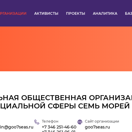
РГАНИЗАЦИИ
АКТИВИСТЫ
ПРОЕКТЫ
АНАЛИТИКА
БА
ПУЛЬС
КОНКУРСЫ
ОРГАНИЗАЦИИ
АКТИВИСТЫ
ПРОЕКТЫ
НАЯ ОБЩЕСТВЕННАЯ ОРГАНИЗА
ЦИАЛЬНОЙ СФЕРЫ СЕМЬ МОРЕЙ
АНАЛИТИКА
Телефон
Сайт организации
БАЗА ЗНАНИЙ
lin@goo7seas.ru
+7 346 251-46-60
goo7seas.ru