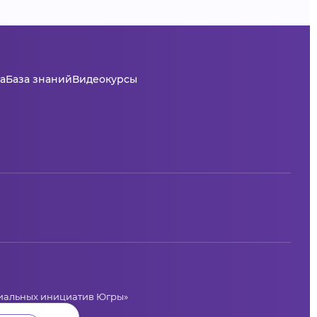
а
База знаний
Видеокурсы
циальных инициатив Югры»
лая, 36