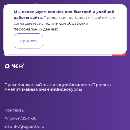
Мы используем cookies для быстрой и удобной
работы сайта.
Продолжая пользоваться сайтом, вы
Сервис для некоммерческих организаций
соглашаетесь с
политикой обработки
и социальных предпринимателей
персональных данных
Подпишись на рассылку дайджест, новости, мероприятия
Принять
Пульс
Конкурсы
Организации
Активисты
Проекты
Аналитика
База знаний
Видеокурсы
Контакты
+7 (346) 735-11-30
elkanko@ugranko.ru