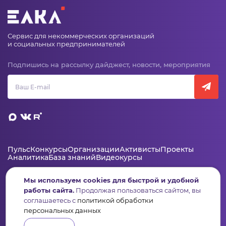
Сервис для некоммерческих организаций
и социальных предпринимателей
Подпишись на рассылку дайджест, новости, мероприятия
Пульс
Конкурсы
Организации
Активисты
Проекты
Аналитика
База знаний
Видеокурсы
Мы используем cookies для быстрой и удобной
работы сайта.
Продолжая пользоваться сайтом, вы
Контакты
соглашаетесь с
политикой обработки
+7 (346) 735-11-30
персональных данных
elkanko@ugranko.ru