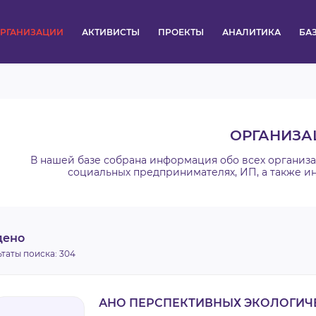
РГАНИЗАЦИИ
АКТИВИСТЫ
ПРОЕКТЫ
АНАЛИТИКА
БА
ПУЛЬС
КОНКУРСЫ
ОРГАНИЗА
ОРГАНИЗАЦИИ
В нашей базе собрана информация обо всех организ
социальных предпринимателях, ИП, а также и
АКТИВИСТЫ
ПРОЕКТЫ
дено
ьтаты поиска:
304
АНАЛИТИКА
БАЗА ЗНАНИЙ
АНО ПЕРСПЕКТИВНЫХ ЭКОЛОГИЧ