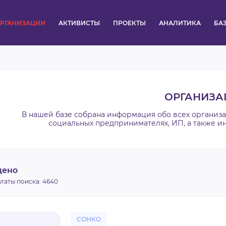
РГАНИЗАЦИИ
АКТИВИСТЫ
ПРОЕКТЫ
АНАЛИТИКА
БА
ПУЛЬС
КОНКУРСЫ
ОРГАНИЗА
ОРГАНИЗАЦИИ
В нашей базе собрана информация обо всех организ
социальных предпринимателях, ИП, а также и
АКТИВИСТЫ
ПРОЕКТЫ
дено
ьтаты поиска:
4640
АНАЛИТИКА
БАЗА ЗНАНИЙ
СОНКО