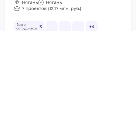
Нягань
Нягань
7 проектов (12,17 млн. руб.)
Всего
3
+4
сотрудников
29.7
СОНКО
ФК
АССОЦИАЦИЯ ЦЕНТР ФИЗИЧЕСКОГО
РАЗВИТИЯ ОЛИМП