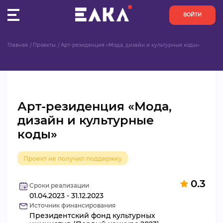
ВОЙТИ
Главная
Проекты
Арт-резиденция «Мода, дизайн и культурные коды»
ПУЛЬС
КОНКУРСЫ
Арт-резиденция «Мода,
ОРГАНИЗАЦИИ
дизайн и культурные
коды»
АКТИВИСТЫ
ПРОЕКТЫ
Проект не получил поддержку
0.3
АНАЛИТИКА
Сроки реализации
01.04.2023 - 31.12.2023
Источник финансирования
БАЗА ЗНАНИЙ
Президентский фонд культурных