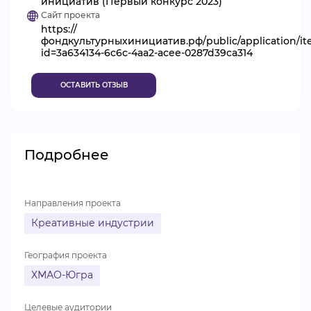
инициатив (Первый конкурс 2023)
Сайт проекта
ВИДЕОКУРСЫ
https://
фондкультурныхинициатив.рф/public/application/i
id=3a634134-6c6c-4aa2-acee-0287d39ca314
ВОЙТИ
ОСТАВИТЬ ОТЗЫВ
Подробнее
Направления проекта
Креативные индустрии
География проекта
ХМАО-Югра
Целевые аудитории