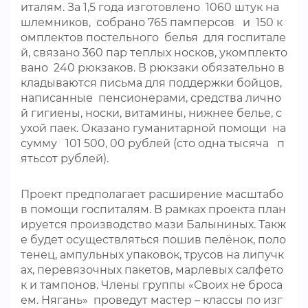
италям. За 1,5 года изготовлено 1060 штук на
шлемников, собрано 765 памперсов и 150 к
омплектов постельного белья для госпитале
й, связано 360 пар теплых носков, укомплекто
вано 240 рюкзаков. В рюкзаки обязательно в
кладываются письма для поддержки бойцов,
написанные пенсионерами, средства лично
й гигиены, носки, витамины, нижнее белье, с
ухой паек. Оказано гуманитарной помощи на
сумму 101 500, 00 рублей (сто одна тысяча п
ятьсот рублей).
Проект предполагает расширение масштабо
в помощи госпиталям. В рамках проекта план
ируется производство мази Балыниных. Такж
е будет осуществляться пошив пелёнок, поло
тенец, ампульных упаковок, трусов на липучк
ах, перевязочных пакетов, марлевых салфето
к и тампонов. Члены группы «Своих не броса
ем. Нягань» проведут мастер – классы по изг