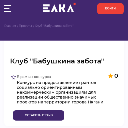
ВОЙТИ
Главная
Проекты
Клуб "Бабушкина забота"
ПУЛЬС
КОНКУРСЫ
Клуб "Бабушкина забота"
ОРГАНИЗАЦИИ
0
АКТИВИСТЫ
В рамках конкурса
Конкурс на предоставление грантов
социально ориентированным
ПРОЕКТЫ
некоммерческим организациям для
реализации общественно значимых
проектов на территории города Нягани
АНАЛИТИКА
ОСТАВИТЬ ОТЗЫВ
БАЗА ЗНАНИЙ