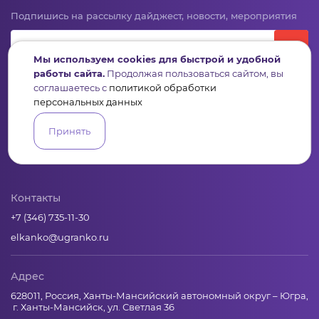
Подпишись на рассылку дайджест, новости, мероприятия
Мы используем cookies для быстрой и удобной
работы сайта.
Продолжая пользоваться сайтом, вы
соглашаетесь с
политикой обработки
персональных данных
Принять
Пульс
Конкурсы
Организации
Активисты
Проекты
Аналитика
База знаний
Видеокурсы
Контакты
+7 (346) 735-11-30
elkanko@ugranko.ru
Адрес
628011, Россия, Ханты-Мансийский автономный округ – Югра,
г. Ханты-Мансийск, ул. Светлая 36