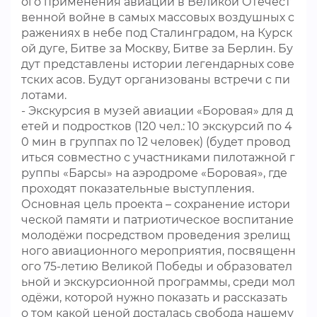
ого применения авиации в Великой Отечест
венной войне в самых массовых воздушных с
ражениях в небе под Сталинградом, на Курск
ой дуге, Битве за Москву, Битве за Берлин. Бу
дут представлены истории легендарных сове
тских асов. Будут организованы встречи с пи
лотами.
- Экскурсия в музей авиации «Боровая» для д
етей и подростков (120 чел.: 10 экскурсий по 4
0 мин в группах по 12 человек) (будет провод
иться совместно с участниками пилотажной г
руппы «Барсы» на аэродроме «Боровая», где
проходят показательные выступления.
Основная цель проекта – сохранение истори
ческой памяти и патриотическое воспитание
молодёжи посредством проведения зрелищ
ного авиационного мероприятия, посвященн
ого 75-летию Великой Победы и образовател
ьной и экскурсионной программы, среди мол
одёжи, которой нужно показать и рассказать
о том какой ценой досталась свобода нашему