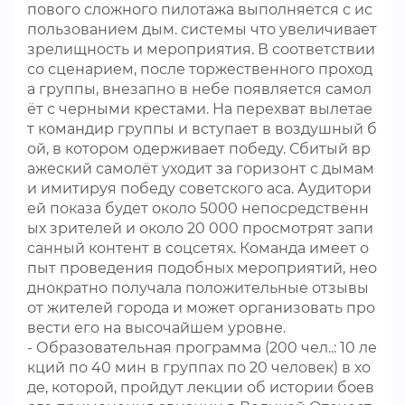
пового сложного пилотажа выполняется с ис
пользованием дым. системы что увеличивает
зрелищность и мероприятия. В соответствии
со сценарием, после торжественного проход
а группы, внезапно в небе появляется самол
ёт с черными крестами. На перехват вылетае
т командир группы и вступает в воздушный б
ой, в котором одерживает победу. Сбитый вр
ажеский самолёт уходит за горизонт с дымам
и имитируя победу советского аса. Аудитори
ей показа будет около 5000 непосредственн
ых зрителей и около 20 000 просмотрят запи
санный контент в соцсетях. Команда имеет о
пыт проведения подобных мероприятий, нео
днократно получала положительные отзывы
от жителей города и может организовать про
вести его на высочайшем уровне.
- Образовательная программа (200 чел..: 10 ле
кций по 40 мин в группах по 20 человек) в хо
де, которой, пройдут лекции об истории боев