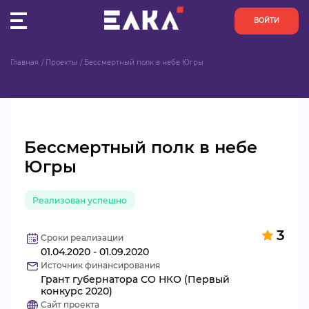
ВОЙТИ
Главная
Проекты
Бессмертный полк в небе Югры
ПУЛЬС
КОНКУРСЫ
Бессмертный полк в небе
ОРГАНИЗАЦИИ
Югры
АКТИВИСТЫ
Реализован успешно
ПРОЕКТЫ
3
Сроки реализации
01.04.2020 - 01.09.2020
АНАЛИТИКА
Источник финансирования
Грант губернатора СО НКО (Первый
БАЗА ЗНАНИЙ
конкурс 2020)
Сайт проекта