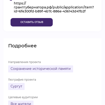
https://
ВИДЕОКУРСЫ
грантгубернатора.рф/public/application/item?
id=6fe300fd-b89f-4b7c-886e-436143d47b2f
ОСТАВИТЬ ОТЗЫВ
ВОЙТИ
Подробнее
Направления проекта
Сохранение исторической памяти
География проекта
Сургут
Целевые аудитории
Все жители