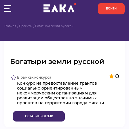
ВОЙТИ
Главная
Проекты
Богатыри земли русской
ПУЛЬС
КОНКУРСЫ
Богатыри земли русской
ОРГАНИЗАЦИИ
0
АКТИВИСТЫ
В рамках конкурса
Конкурс на предоставление грантов
социально ориентированным
ПРОЕКТЫ
некоммерческим организациям для
реализации общественно значимых
проектов на территории города Нягани
АНАЛИТИКА
ОСТАВИТЬ ОТЗЫВ
БАЗА ЗНАНИЙ