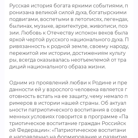
Русская история богата яркими событиями, п
ронизана великой силой духа, богатырскими
подвигами, воспетыми в летописях, легендах,
былинах, музыке, архитектуре, живописи, поэ
зии. Любовь к Отечеству испокон веков была
яркой чертой русского национального духа. П
ривязанность к родной земле, своему народу,
пережитой им истории, достижениям культу
ры, всегда оказывалась неотъемлемой от тра
диций национального образа жизни.
Одним из проявлений любви к Родине и пре
данности ей у взрослого человека является г
отовность встать на ее защиту, чему немало п
римеров в истории нашей страны. Об актуал
ьности патриотического воспитания в совре
менных условиях говорится в программе «Па
триотическое воспитание граждан Российск
ой Федерации»: «Патриотическое воспитани
е направленно на формирование и развитие