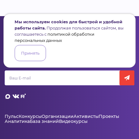
Мы используем cookies для быстрой и удобной
работы сайта.
Продолжая пользоваться сайтом, вы
соглашаетесь с
политикой обработки
персональных данных
Сервис для некоммерческих организаций
и социальных предпринимателей
Принять
Подпишись на рассылку дайджест, новости, мероприятия
Пульс
Конкурсы
Организации
Активисты
Проекты
Аналитика
База знаний
Видеокурсы