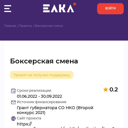
ВОЙТИ
Главная
Проекты
Боксерская смена
ПУЛЬС
КОНКУРСЫ
Боксерская смена
ОРГАНИЗАЦИИ
Проект не получил поддержку
АКТИВИСТЫ
0.2
ПРОЕКТЫ
Сроки реализации
01.06.2022 - 30.09.2022
Источник финансирования
АНАЛИТИКА
Грант губернатора СО НКО (Второй
конкурс 2021)
Сайт проекта
БАЗА ЗНАНИЙ
https://