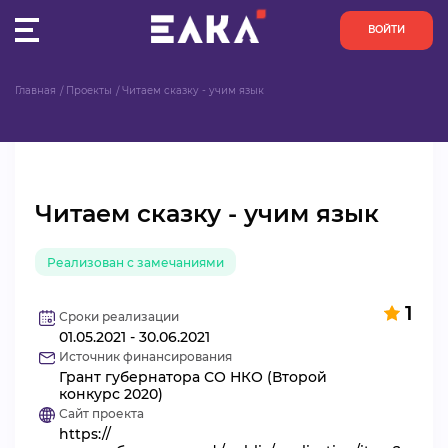
ВОЙТИ
Главная
Проекты
Читаем сказку - учим язык
ПУЛЬС
КОНКУРСЫ
Читаем сказку - учим язык
ОРГАНИЗАЦИИ
Реализован с замечаниями
АКТИВИСТЫ
1
ПРОЕКТЫ
Сроки реализации
01.05.2021 - 30.06.2021
Источник финансирования
АНАЛИТИКА
Грант губернатора СО НКО (Второй
конкурс 2020)
Сайт проекта
БАЗА ЗНАНИЙ
https://