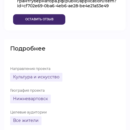
грантгубернатора.рф/public/application/item?
id=cf702e69-0ba6-4eb6-ae28-be4e21a53e49
ВИДЕОКУРСЫ
ОСТАВИТЬ ОТЗЫВ
ВОЙТИ
Подробнее
Направления проекта
Культура и искусство
География проекта
Нижневартовск
Целевые аудитории
Все жители